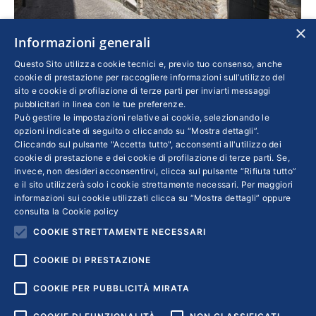
×
Informazioni generali
Questo Sito utilizza cookie tecnici e, previo tuo consenso, anche
Dal PGE un aiuto concreto alla scuola di Monte
cookie di prestazione per raccogliere informazioni sull’utilizzo del
sito e cookie di profilazione di terze parti per inviarti messaggi
Urano
pubblicitari in linea con le tue preferenze.
Confindustria
Di
REBECCA BIFFIGNANDI
Può gestire le impostazioni relative ai cookie, selezionando le
opzioni indicate di seguito o cliccando su “Mostra dettagli”.
3 Aprile 2019
Cliccando sul pulsante "Accetta tutto", acconsenti all'utilizzo dei
PGE Confindustria: inaugurato a Monte Urano
cookie di prestazione e dei cookie di profilazione di terze parti. Se,
invece, non desideri acconsentirvi, clicca sul pulsante “Rifiuta tutto”
il modulo scolastico donato dalla Rosss Spa
e il sito utilizzerà solo i cookie strettamente necessari. Per maggiori
informazioni sui cookie utilizzati clicca su “Mostra dettagli” oppure
consulta la
Cookie policy
COOKIE STRETTAMENTE NECESSARI
←
1
2
3
4
→
COOKIE DI PRESTAZIONE
COOKIE PER PUBBLICITÀ MIRATA