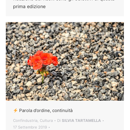
prima edizione
Parola d’ordine, continuità
Confindustria
,
Cultura
Di
SILVIA TARTAMELLA
17 Settembre 2019