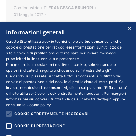
Confindustria
Di
FRANCESCA BRUNORI
31 Maggio 2017
Il governo incoraggia gli investimenti a lungo
×
Informazioni generali
termine nel sistema produttivo grazie alle
agevolazioni per famiglie ed enti previdenziali.
Questo Sito utilizza cookie tecnici e, previo tuo consenso, anche
cookie di prestazione per raccogliere informazioni sull’utilizzo del
Sono ai blocchi di partenza due misure, da
sito e cookie di profilazione di terze parti per inviarti messaggi
tempo invocate da Confindustria, previste
pubblicitari in linea con le tue preferenze.
Può gestire le impostazioni relative ai cookie, selezionando le
dall’ultima Legge di Bilancio con l’obiettivo di
opzioni indicate di seguito o cliccando su “Mostra dettagli”.
favorire un maggior investimento delle
Cliccando sul pulsante "Accetta tutto", acconsenti all'utilizzo dei
cookie di prestazione e dei cookie di profilazione di terze parti. Se,
famiglie e degli enti previdenziali italiani nel
invece, non desideri acconsentirvi, clicca sul pulsante “Rifiuta tutto”
sistema produttivo domestico, in particolare…
e il sito utilizzerà solo i cookie strettamente necessari. Per maggiori
informazioni sui cookie utilizzati clicca su “Mostra dettagli” oppure
consulta la
Cookie policy
COOKIE STRETTAMENTE NECESSARI
1
2
→
COOKIE DI PRESTAZIONE