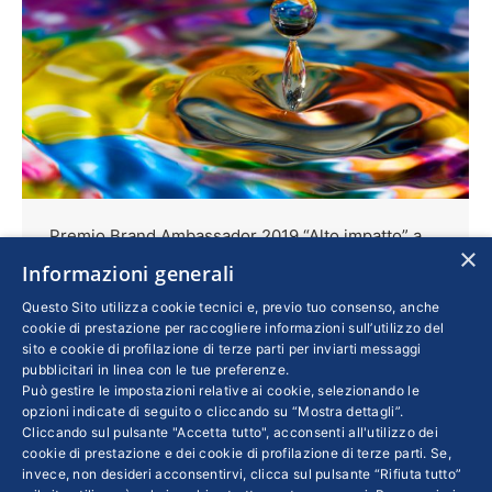
Premio Brand Ambassador 2019 “Alto impatto” a
×
Assolombarda
Informazioni generali
Confindustria
Di
GIULIA BERTAGNOLIO
Questo Sito utilizza cookie tecnici e, previo tuo consenso, anche
16 Maggio 2019
cookie di prestazione per raccogliere informazioni sull’utilizzo del
sito e cookie di profilazione di terze parti per inviarti messaggi
Assolombarda – Confindustria Milano, Monza
pubblicitari in linea con le tue preferenze.
Può gestire le impostazioni relative ai cookie, selezionando le
e Brianza, Lodi – si aggiudica il premio Brand
opzioni indicate di seguito o cliccando su “Mostra dettagli”.
Ambassador 2019 nella categoria “Alto
Cliccando sul pulsante "Accetta tutto", acconsenti all'utilizzo dei
Impatto”. Ne parliamo con la responsbile
cookie di prestazione e dei cookie di profilazione di terze parti. Se,
invece, non desideri acconsentirvi, clicca sul pulsante “Rifiuta tutto”
marketing Francesca Potente