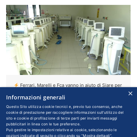
Ferrari, Marelli e Fca vanno in aiuto di Siare per
×
i ventilatori
Informazioni generali
Imprese
Di
24 Marzo 2020
Questo Sito utilizza cookie tecnici e, previo tuo consenso, anche
cookie di prestazione per raccogliere informazioni sull’utilizzo del
L’azienda bolognese sarà supportata
sito e cookie di profilazione di terze parti per inviarti messaggi
nell’approvvigionamento delle materie prime e
pubblicitari in linea con le tue preferenze.
Può gestire le impostazioni relative ai cookie, selezionando le
della componentistica perché la filiera dei
opzioni indicate di seguito o cliccando su “Mostra dettagli”.