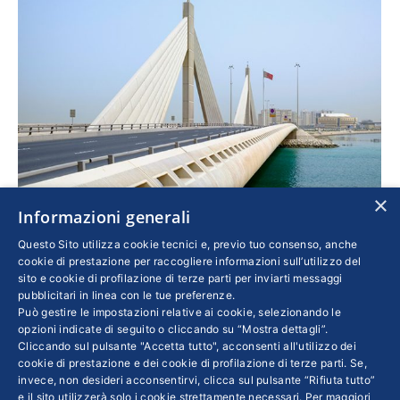
×
Informazioni generali
L’Italia fa scuola
Questo Sito utilizza cookie tecnici e, previo tuo consenso, anche
Esteri
Di
ELY SZAJKOWICZ
15 Gennaio 2018
cookie di prestazione per raccogliere informazioni sull’utilizzo del
sito e cookie di profilazione di terze parti per inviarti messaggi
La reciprocità degli investimenti è alla base del
pubblicitari in linea con le tue preferenze.
Può gestire le impostazioni relative ai cookie, selezionando le
memorandum of understanding firmato a
opzioni indicate di seguito o cliccando su “Mostra dettagli”.
ottobre. Svetta l’interesse bahrenita per il
Cliccando sul pulsante "Accetta tutto", acconsenti all'utilizzo dei
nostro know how Nel manifatturiero, trasporti
cookie di prestazione e dei cookie di profilazione di terze parti. Se,
invece, non desideri acconsentirvi, clicca sul pulsante “Rifiuta tutto”
e logistica
e il sito utilizzerà solo i cookie strettamente necessari. Per maggiori