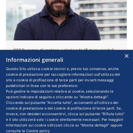
2030: come diventare un’azienda “future ready”
×
Informazioni generali
Innovazione
Di
ALBERTO MATTIELLO
14 Settembre 2021
Questo Sito utilizza cookie tecnici e, previo tuo consenso, anche
cookie di prestazione per raccogliere informazioni sull’utilizzo del
La pandemia è uno spartiacque. Valori,
sito e cookie di profilazione di terze parti per inviarti messaggi
obiettivi e organizzazione sono destinati a
pubblicitari in linea con le tue preferenze.
Può gestire le impostazioni relative ai cookie, selezionando le
cambiare all’interno delle aziende. Un cammino
opzioni indicate di seguito o cliccando su “Mostra dettagli”.
non privo di difficoltà ma molto stimolante, nel
Cliccando sul pulsante "Accetta tutto", acconsenti all'utilizzo dei
cookie di prestazione e dei cookie di profilazione di terze parti. Se,
quale la collaborazione assumerà sempre più
invece, non desideri acconsentirvi, clicca sul pulsante “Rifiuta tutto”
importanza
e il sito utilizzerà solo i cookie strettamente necessari. Per maggiori
informazioni sui cookie utilizzati clicca su “Mostra dettagli” oppure
consulta la
Cookie policy