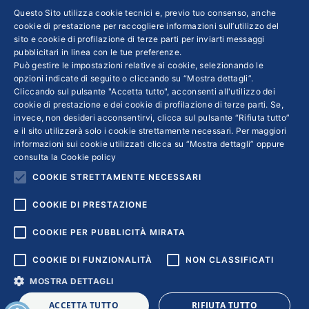
sui prossimi mesi, gli imprenditori devono
Questo Sito utilizza cookie tecnici e, previo tuo consenso, anche
cookie di prestazione per raccogliere informazioni sull’utilizzo del
mantenere la lucidità e riuscire a organizzare
sito e cookie di profilazione di terze parti per inviarti messaggi
una strategia che consenta loro di superare la
pubblicitari in linea con le tue preferenze.
Può gestire le impostazioni relative ai cookie, selezionando le
crisi limitando il più possibile i danni. Ecco
opzioni indicate di seguito o cliccando su “Mostra dettagli”.
alcuni consigli e un metodo semplice da
Cliccando sul pulsante "Accetta tutto", acconsenti all'utilizzo dei
applicare pensato a misura di Pmi
cookie di prestazione e dei cookie di profilazione di terze parti. Se,
invece, non desideri acconsentirvi, clicca sul pulsante “Rifiuta tutto”
e il sito utilizzerà solo i cookie strettamente necessari. Per maggiori
informazioni sui cookie utilizzati clicca su “Mostra dettagli” oppure
consulta la
Cookie policy
COOKIE STRETTAMENTE NECESSARI
←
1
…
10
11
12
13
14
15
→
COOKIE DI PRESTAZIONE
COOKIE PER PUBBLICITÀ MIRATA
COOKIE DI FUNZIONALITÀ
NON CLASSIFICATI
MOSTRA DETTAGLI
Copyright © 2018 | Confindustria Servizi S.p.a. Partita iva
ACCETTA TUTTO
RIFIUTA TUTTO