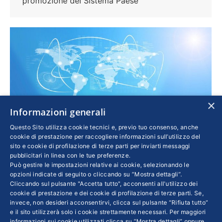
promozione del Sistema Paese
×
Informazioni generali
Questo Sito utilizza cookie tecnici e, previo tuo consenso, anche
cookie di prestazione per raccogliere informazioni sull’utilizzo del
A tutto export
sito e cookie di profilazione di terze parti per inviarti messaggi
pubblicitari in linea con le tue preferenze.
Esteri
Di
FABRIZIO GUELPA
10 Aprile 2018
Può gestire le impostazioni relative ai cookie, selezionando le
opzioni indicate di seguito o cliccando su “Mostra dettagli”.
Il commercio italiano ha potenzialità di
Cliccando sul pulsante "Accetta tutto", acconsenti all'utilizzo dei
ulteriore sviluppo ma in un contesto sempre
cookie di prestazione e dei cookie di profilazione di terze parti. Se,
invece, non desideri acconsentirvi, clicca sul pulsante “Rifiuta tutto”
più sfidante
e il sito utilizzerà solo i cookie strettamente necessari. Per maggiori
informazioni sui cookie utilizzati clicca su “Mostra dettagli” oppure