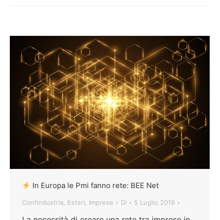
In Europa le Pmi fanno rete: BEE Net
Confindustria
,
Esteri
,
Imprese
Di
5 Luglio 2019
La necessità di creare una rete tra imprese in