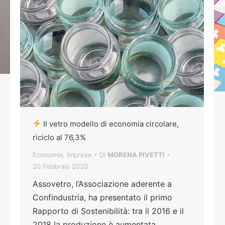
Il vetro modello di economia circolare,
riciclo al 76,3%
Economia
,
Imprese
Di
MORENA PIVETTI
20 Febbraio 2020
Assovetro, l’Associazione aderente a
Confindustria, ha presentato il primo
Rapporto di Sostenibilità: tra il 2016 e il
2018 la produzione è aumentata