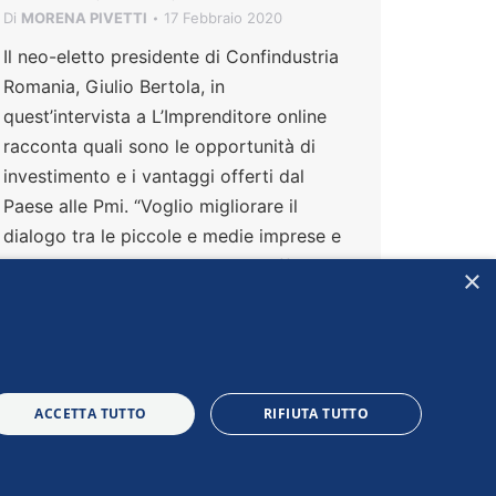
Di
MORENA PIVETTI
17 Febbraio 2020
Il neo-eletto presidente di Confindustria
Romania, Giulio Bertola, in
quest’intervista a L’Imprenditore online
racconta quali sono le opportunità di
investimento e i vantaggi offerti dal
Paese alle Pmi. “Voglio migliorare il
dialogo tra le piccole e medie imprese e
le grandi industrie associate e rafforzare
×
l’identità e il ruolo dell’associazione”
ACCETTA TUTTO
RIFIUTA TUTTO