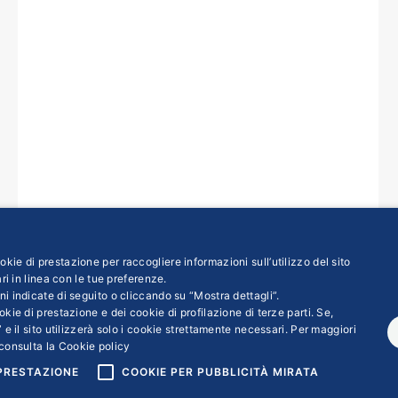
kie di prestazione per raccogliere informazioni sull’utilizzo del sito
ri in linea con le tue preferenze.
ni indicate di seguito o cliccando su “Mostra dettagli”.
kie di prestazione e dei cookie di profilazione di terze parti. Se,
←
1
2
3
4
5
 e il sito utilizzerà solo i cookie strettamente necessari. Per maggiori
consulta la
Cookie policy
 PRESTAZIONE
COOKIE PER PUBBLICITÀ MIRATA