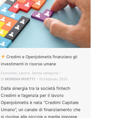
Credimi e Openjobmetis finanziano gli
investimenti in risorse umane
Economia
,
Lavoro
,
Senza categoria
Di
MORENA PIVETTI
19 Febbraio 2020
Dalla sinergia tra la società fintech
Credimi e l’agenzia per il lavoro
Openjobmetis è nata “Credimi Capitale
Umano”, un canale di finanziamento che
si rivolge alle piccole e medie imprese