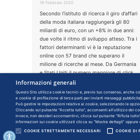
18 Febbraio 2020
Secondo l’istituto di ricerca il giro d’affari
della moda italiana raggiungerà gli 80
miliardi di euro, con un +8% in due anni:
due volte il ritmo di sviluppo atteso. Tra i
fattori determinanti vi è la reputazione
online con 57 brand che superano il
milione di ricerche al mese. Da Germania
e Stati Uniti il numero maggiore di click
Informazioni generali
Questo Sito utilizza cookie tecnici e, previo tuo consenso, anche coo
e cookie di profilazione di terze parti per inviarti messaggi pubblicita
Può gestire le impostazioni relative ai cookie, selezionando le opzio
Cliccando sul pulsante "Accetta tutto", acconsenti all'utilizzo dei coo
invece, non desideri acconsentirvi, clicca sul pulsante “Rifiuta tutto”
informazioni sui cookie utilizzati clicca su “Mostra dettagli” oppure 
COOKIE STRETTAMENTE NECESSARI
COOKIE DI