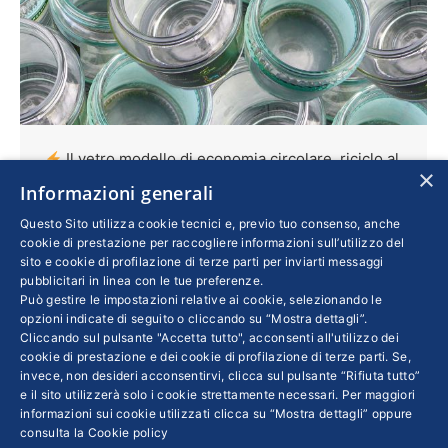
Il vetro modello di economia circolare, riciclo al
×
76,3%
Informazioni generali
Economia
,
Imprese
Di
MORENA PIVETTI
Questo Sito utilizza cookie tecnici e, previo tuo consenso, anche
cookie di prestazione per raccogliere informazioni sull’utilizzo del
20 Febbraio 2020
sito e cookie di profilazione di terze parti per inviarti messaggi
Assovetro, l’Associazione aderente a
pubblicitari in linea con le tue preferenze.
Può gestire le impostazioni relative ai cookie, selezionando le
Confindustria, ha presentato il primo Rapporto
opzioni indicate di seguito o cliccando su “Mostra dettagli”.
di Sostenibilità: tra il 2016 e il 2018 la
Cliccando sul pulsante "Accetta tutto", acconsenti all'utilizzo dei
cookie di prestazione e dei cookie di profilazione di terze parti. Se,
produzione è aumentata dell’8,2%, gli
invece, non desideri acconsentirvi, clicca sul pulsante “Rifiuta tutto”
investimenti in tecnologia del 44,2% mentre
e il sito utilizzerà solo i cookie strettamente necessari. Per maggiori
l’uso delle rinnovabili ha toccato il 26,2%. Il
informazioni sui cookie utilizzati clicca su “Mostra dettagli” oppure
consulta la
Cookie policy
presidente Marcovecchio: “Il vetro garantisce