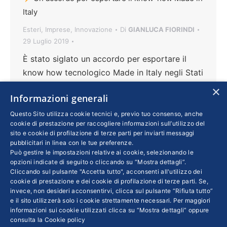
Italy
Esteri
,
Imprese
,
Innovazione
Di
GIANLUCA FIORINDI
29 Luglio 2019
È stato siglato un accordo per esportare il
know how tecnologico Made in Italy negli Stati
Uniti, attraverso la definizione di linee
×
Informazioni generali
strategiche per sviluppare reti stabili di
dialogo tra centri tecnologici e strutture
Questo Sito utilizza cookie tecnici e, previo tuo consenso, anche
cookie di prestazione per raccogliere informazioni sull’utilizzo del
internazionali. Tre le autorevoli firme: il
sito e cookie di profilazione di terze parti per inviarti messaggi
presidente della Piccola Industria di
pubblicitari in linea con le tue preferenze.
Può gestire le impostazioni relative ai cookie, selezionando le
Confindustria Piemonte Gabriella Bocca, il
opzioni indicate di seguito o cliccando su “Mostra dettagli”.
rettore del Politecnico di Torino Guido
Cliccando sul pulsante "Accetta tutto", acconsenti all'utilizzo dei
Saracco e il presidente della Miami Scientific
cookie di prestazione e dei cookie di profilazione di terze parti. Se,
invece, non desideri acconsentirvi, clicca sul pulsante “Rifiuta tutto”
Italian Community Fabio De Furia
e il sito utilizzerà solo i cookie strettamente necessari. Per maggiori
informazioni sui cookie utilizzati clicca su “Mostra dettagli” oppure
consulta la
Cookie policy