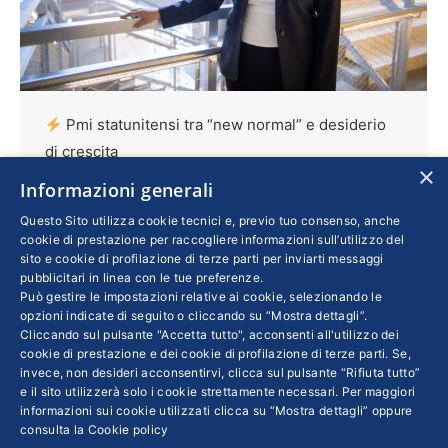
Pmi statunitensi tra “new normal” e desiderio
di crescita
×
Informazioni generali
Esteri
Di
GIANLUCA FIORINDI
4 Marzo 2021
In Florida il programma “Goldman Sachs
Questo Sito utilizza cookie tecnici e, previo tuo consenso, anche
cookie di prestazione per raccogliere informazioni sull’utilizzo del
10,000 Small Businesses” realizzato in
sito e cookie di profilazione di terze parti per inviarti messaggi
collaborazione con il Miami Dade College
pubblicitari in linea con le tue preferenze.
Può gestire le impostazioni relative ai cookie, selezionando le
consente agli imprenditori di acquisire nuove
opzioni indicate di seguito o cliccando su “Mostra dettagli”.
competenze, ottenere consulenze ad hoc e
Cliccando sul pulsante "Accetta tutto", acconsenti all'utilizzo dei
cookie di prestazione e dei cookie di profilazione di terze parti. Se,
conoscere le opportunità di finanziamento
invece, non desideri acconsentirvi, clicca sul pulsante “Rifiuta tutto”
disponibili. Aperto anche a imprenditori
e il sito utilizzerà solo i cookie strettamente necessari. Per maggiori
stranieri con attività negli Usa, ne abbiamo
informazioni sui cookie utilizzati clicca su “Mostra dettagli” oppure
consulta la
Cookie policy
parlato con l’Executive Director Pamela