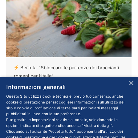
Bertola: “Sbloccare le partenze dei braccianti
romeni per l’Italia”
×
Informazioni generali
Confindustria
,
Economia
,
Esteri
Di
MORENA PIVETTI
11 Aprile 2020
Questo Sito utilizza cookie tecnici e, previo tuo consenso, anche
cookie di prestazione per raccogliere informazioni sull’utilizzo del
Giulio Bertola, presidente di Confindustria
sito e cookie di profilazione di terze parti per inviarti messaggi
Romania, spiega il progetto “Impresa, Famiglia
pubblicitari in linea con le tue preferenze.
Può gestire le impostazioni relative ai cookie, selezionando le
& Oltre” costruito insieme a Mutua MBA, che
opzioni indicate di seguito o cliccando su “Mostra dettagli”.
garantisce l’assistenza sanitaria ai lavoratori
Cliccando sul pulsante "Accetta tutto", acconsenti all'utilizzo dei
stranieri, compreso il contagio da coronavirus,
cookie di prestazione e dei cookie di profilazione di terze parti. Se,