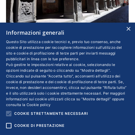
×
Informazioni generali
Il modello Emilia Romagna: accordo per
Questo Sito utilizza cookie tecnici e, previo tuo consenso, anche
riaprire, anche in anticipo, garantendo la sicurezza
cookie di prestazione per raccogliere informazioni sull’utilizzo del
sito e cookie di profilazione di terze parti per inviarti messaggi
Imprese
,
Lavoro
Di
MORENA PIVETTI
21 Aprile 2020
pubblicitari in linea con le tue preferenze.
Può gestire le impostazioni relative ai cookie, selezionando le
La Regione ha consegnato al governo una
opzioni indicate di seguito o cliccando su “Mostra dettagli”.
proposta condivisa dall’intero sistema
Cliccando sul pulsante "Accetta tutto", acconsenti all'utilizzo dei
cookie di prestazione e dei cookie di profilazione di terze parti. Se,
economico – imprenditori, sindacati, enti locali,
invece, non desideri acconsentirvi, clicca sul pulsante “Rifiuta tutto”
professioni e Università – per la ripartenza con
e il sito utilizzerà solo i cookie strettamente necessari. Per maggiori
l’avvio di tavoli provinciali. Il presidente
informazioni sui cookie utilizzati clicca su “Mostra dettagli” oppure
consulta la
Cookie policy
Bonaccini: “La salute prima di tutto, protocolli
COOKIE STRETTAMENTE NECESSARI
a garanzia dei lavoratori”
COOKIE DI PRESTAZIONE