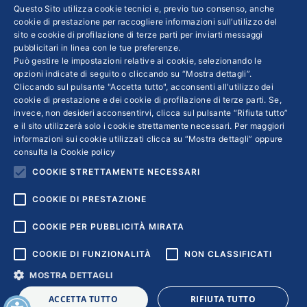
Questo Sito utilizza cookie tecnici e, previo tuo consenso, anche
La giustizia lenta scoraggia le Pmi
cookie di prestazione per raccogliere informazioni sull’utilizzo del
sito e cookie di profilazione di terze parti per inviarti messaggi
Confindustria
Di
SERGIO TORRISI
18 Aprile 2017
pubblicitari in linea con le tue preferenze.
Può gestire le impostazioni relative ai cookie, selezionando le
Secondo la ricerca dell’Istituto Tagliacarne c’è
opzioni indicate di seguito o cliccando su “Mostra dettagli”.
ancora molta strada da percorrere.
Cliccando sul pulsante "Accetta tutto", acconsenti all'utilizzo dei
Miglioramenti sono attesi dalla figura del
cookie di prestazione e dei cookie di profilazione di terze parti. Se,
invece, non desideri acconsentirvi, clicca sul pulsante “Rifiuta tutto”
giudice specializzato
e il sito utilizzerà solo i cookie strettamente necessari. Per maggiori
informazioni sui cookie utilizzati clicca su “Mostra dettagli” oppure
consulta la
Cookie policy
COOKIE STRETTAMENTE NECESSARI
1
2
3
→
COOKIE DI PRESTAZIONE
COOKIE PER PUBBLICITÀ MIRATA
COOKIE DI FUNZIONALITÀ
NON CLASSIFICATI
MOSTRA DETTAGLI
Copyright © 2018 | Confindustria Servizi S.p.a. Partita iva
ACCETTA TUTTO
RIFIUTA TUTTO