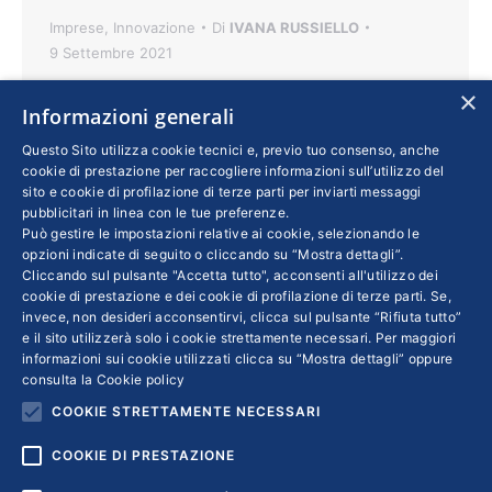
Imprese
,
Innovazione
Di
IVANA RUSSIELLO
9 Settembre 2021
C’è tempo fino al 15 settembre per partecipare
×
Informazioni generali
alla call TouriSME, che punta ad aiutare le
imprese del settore a qualificare in senso
Questo Sito utilizza cookie tecnici e, previo tuo consenso, anche
cookie di prestazione per raccogliere informazioni sull’utilizzo del
sostenibile la propria offerta. Le imprese
sito e cookie di profilazione di terze parti per inviarti messaggi
selezionate potranno partecipare a incontri
pubblicitari in linea con le tue preferenze.
Può gestire le impostazioni relative ai cookie, selezionando le
informativi ed eventi di matchmaking nonché
opzioni indicate di seguito o cliccando su “Mostra dettagli”.
avere assistenza personalizzata. Previsto un
Cliccando sul pulsante "Accetta tutto", acconsenti all'utilizzo dei
contributo fino a 7mila euro. Fra i partner del
cookie di prestazione e dei cookie di profilazione di terze parti. Se,
invece, non desideri acconsentirvi, clicca sul pulsante “Rifiuta tutto”
progetto SFC Sistemi Formativi Confindustria
e il sito utilizzerà solo i cookie strettamente necessari. Per maggiori
informazioni sui cookie utilizzati clicca su “Mostra dettagli” oppure
consulta la
Cookie policy
COOKIE STRETTAMENTE NECESSARI
←
1
2
3
4
5
COOKIE DI PRESTAZIONE