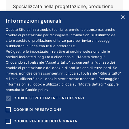
Specializzata nella progettazione, produzione
e finitura di termoformati e stampati plastici,
×
Informazioni generali
l’azienda di Modugno, in provincia di Bari, ha
affiancato alla competenza nel settore
Questo Sito utilizza cookie tecnici e, previo tuo consenso, anche
cookie di prestazione per raccogliere informazioni sull’utilizzo del
automotive anche quella per gli imballaggi
sito e cookie di profilazione di terze parti per inviarti messaggi
alimentari. Presente nei mercati del centro e
pubblicitari in linea con le tue preferenze.
Può gestire le impostazioni relative ai cookie, selezionando le
dell’est Europa, la Pmi guidata da Giacinto
opzioni indicate di seguito o cliccando su “Mostra dettagli”.
Casalino punta ad aprire uno stabilimento in
Cliccando sul pulsante "Accetta tutto", acconsenti all'utilizzo dei
Ungheria, che potrebbe essere una base per
cookie di prestazione e dei cookie di profilazione di terze parti. Se,
invece, non desideri acconsentirvi, clicca sul pulsante “Rifiuta tutto”
l’ulteriore rafforzamento delle esportazioni
e il sito utilizzerà solo i cookie strettamente necessari. Per maggiori
informazioni sui cookie utilizzati clicca su “Mostra dettagli” oppure
consulta la
Cookie policy
COOKIE STRETTAMENTE NECESSARI
←
1
2
3
4
5
→
COOKIE DI PRESTAZIONE
COOKIE PER PUBBLICITÀ MIRATA