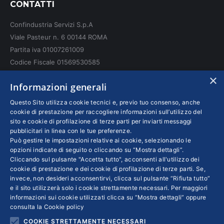
CONTATTI
opens
opens
opens
in
in
in
Confindustria Servizi S.p.A
new
new
new
Viale Pasteur n. 6 00144 ROMA
window
window
window
Partita iva 01007261009
Codice Fiscale 01569530585
N. REA: RM - 6655
×
Informazioni generali
INFO LEGALI
Questo Sito utilizza cookie tecnici e, previo tuo consenso, anche
cookie di prestazione per raccogliere informazioni sull’utilizzo del
sito e cookie di profilazione di terze parti per inviarti messaggi
Colophon editoriali
pubblicitari in linea con le tue preferenze.
Disclaimer
Può gestire le impostazioni relative ai cookie, selezionando le
Privacy
opzioni indicate di seguito o cliccando su “Mostra dettagli”.
Cliccando sul pulsante "Accetta tutto", acconsenti all'utilizzo dei
Coordinate Bancarie
cookie di prestazione e dei cookie di profilazione di terze parti. Se,
invece, non desideri acconsentirvi, clicca sul pulsante “Rifiuta tutto”
e il sito utilizzerà solo i cookie strettamente necessari. Per maggiori
informazioni sui cookie utilizzati clicca su “Mostra dettagli” oppure
consulta la
Cookie policy
COOKIE STRETTAMENTE NECESSARI