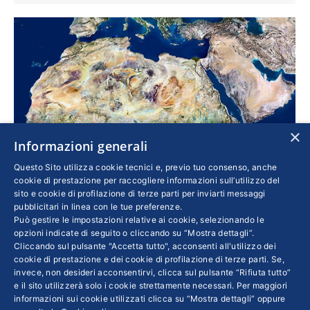
×
Informazioni generali
Questo Sito utilizza cookie tecnici e, previo tuo consenso, anche
cookie di prestazione per raccogliere informazioni sull’utilizzo del
sito e cookie di profilazione di terze parti per inviarti messaggi
pubblicitari in linea con le tue preferenze.
Dobbiamo esserci
Può gestire le impostazioni relative ai cookie, selezionando le
opzioni indicate di seguito o cliccando su “Mostra dettagli”.
Esteri
Di
LICIA MATTIOLI
26 Luglio 2017
Cliccando sul pulsante "Accetta tutto", acconsenti all'utilizzo dei
È un Continente in crescita, demografica ed
cookie di prestazione e dei cookie di profilazione di terze parti. Se,
invece, non desideri acconsentirvi, clicca sul pulsante “Rifiuta tutto”
economica: lo dice l’Ocse nell’“african
e il sito utilizzerà solo i cookie strettamente necessari. Per maggiori
economic outlook”. Le grandi imprese italiane
informazioni sui cookie utilizzati clicca su “Mostra dettagli” oppure