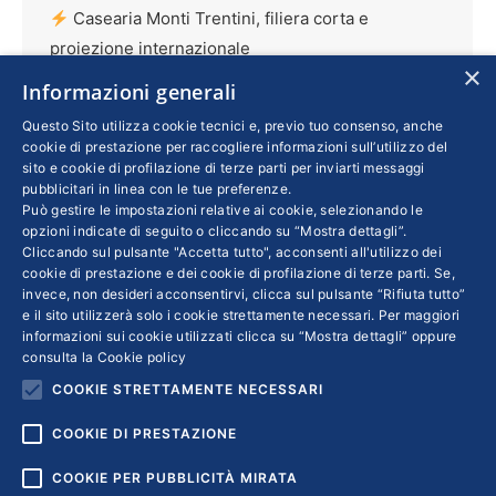
Casearia Monti Trentini, filiera corta e
proiezione internazionale
×
Imprese
Di
SERGIO TORRISI
4 Settembre 2023
Informazioni generali
Il filo diretto con i propri fornitori è uno dei
Questo Sito utilizza cookie tecnici e, previo tuo consenso, anche
cookie di prestazione per raccogliere informazioni sull’utilizzo del
segreti della qualità dei prodotti della Pmi
sito e cookie di profilazione di terze parti per inviarti messaggi
trentina, che di recente ha introdotto sistemi di
pubblicitari in linea con le tue preferenze.
Può gestire le impostazioni relative ai cookie, selezionando le
monitoraggio da remoto del latte prodotto
opzioni indicate di seguito o cliccando su “Mostra dettagli”.
dalle aziende agricole. In crescita l’export,
Cliccando sul pulsante "Accetta tutto", acconsenti all'utilizzo dei
soprattutto in America Latina, e si comincia a
cookie di prestazione e dei cookie di profilazione di terze parti. Se,
invece, non desideri acconsentirvi, clicca sul pulsante “Rifiuta tutto”
sondare anche il mercato asiatico. Maria
e il sito utilizzerà solo i cookie strettamente necessari. Per maggiori
Vittoria Finco, responsabile dell’ufficio
informazioni sui cookie utilizzati clicca su “Mostra dettagli” oppure
consulta la
Cookie policy
marketing dell’azienda trentina, ci racconta i
COOKIE STRETTAMENTE NECESSARI
principali progetti in corso
COOKIE DI PRESTAZIONE
COOKIE PER PUBBLICITÀ MIRATA