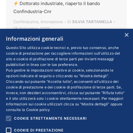
Dottorato industriale, riaperto il bando
Confindustria-Cnr
Confindustria
,
Innovazione
Di
SILVIA TARTAMELLA
25 Settembre 2020
×
Informazioni generali
Le imprese che vogliono offrire un percorso di
alta specializzazione ai propri dipendenti o
Questo Sito utilizza cookie tecnici e, previo tuo consenso, anche
cookie di prestazione per raccogliere informazioni sull’utilizzo del
avvalersi di laureati altamente qualificati
sito e cookie di profilazione di terze parti per inviarti messaggi
possono compilare la domanda entro il 12
pubblicitari in linea con le tue preferenze.
Può gestire le impostazioni relative ai cookie, selezionando le
ottobre. Previsto un cofinanziamento al 50%
opzioni indicate di seguito o cliccando su “Mostra dettagli”.
da parte delle imprese interessate al dottorato
Cliccando sul pulsante "Accetta tutto", acconsenti all'utilizzo dei
e dal Cnr
cookie di prestazione e dei cookie di profilazione di terze parti. Se,
invece, non desideri acconsentirvi, clicca sul pulsante “Rifiuta tutto”
e il sito utilizzerà solo i cookie strettamente necessari. Per maggiori
informazioni sui cookie utilizzati clicca su “Mostra dettagli” oppure
consulta la
Cookie policy
COOKIE STRETTAMENTE NECESSARI
←
1
…
5
6
7
8
9
…
27
→
COOKIE DI PRESTAZIONE