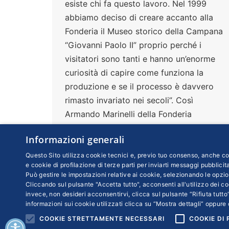
esiste chi fa questo lavoro. Nel 1999
abbiamo deciso di creare accanto alla
Fonderia il Museo storico della Campana
“Giovanni Paolo II” proprio perché i
visitatori sono tanti e hanno un’enorme
curiosità di capire come funziona la
produzione e se il processo è davvero
rimasto invariato nei secoli”. Così
Armando Marinelli della Fonderia
Pontificia Marinelli di Agnone in Molise
Informazioni generali
che dirige insieme al fratello Pasquale
Questo Sito utilizza cookie tecnici e, previo tuo consenso, anche coo
e cookie di profilazione di terze parti per inviarti messaggi pubblicita
Può gestire le impostazioni relative ai cookie, selezionando le opzio
Cliccando sul pulsante "Accetta tutto", acconsenti all'utilizzo dei coo
invece, non desideri acconsentirvi, clicca sul pulsante “Rifiuta tutto”
informazioni sui cookie utilizzati clicca su “Mostra dettagli” oppure 
COOKIE STRETTAMENTE NECESSARI
COOKIE DI