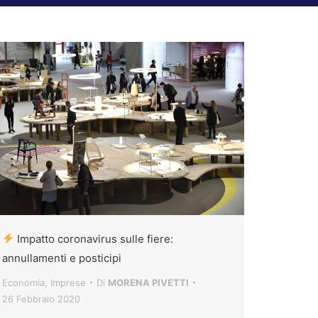
Impatto coronavirus sulle fiere:
annullamenti e posticipi
Economia
,
Imprese
Di
MORENA PIVETTI
26 Febbraio 2020