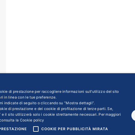
kie di prestazione per raccogliere informazioni sull’utilizzo del sito
ri in linea con le tue preferenze.
ni indicate di seguito o cliccando su “Mostra dettagli”.
kie di prestazione e dei cookie di profilazione di terze parti. Se,
←
1
…
22
23
24
25
26
27
→
 e il sito utilizzerà solo i cookie strettamente necessari. Per maggiori
consulta la
Cookie policy
 PRESTAZIONE
COOKIE PER PUBBLICITÀ MIRATA