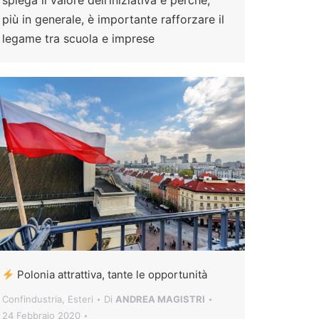
più in generale, è importante rafforzare il
legame tra scuola e imprese
Polonia attrattiva, tante le opportunità
Confindustria
,
Esteri
Di
ANDREA MAGISTRI
24 Febbraio 2020