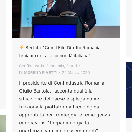
Bertola: “Con il Filo Diretto Romania
teniamo unita la comunità italiana”
Confindustria
,
Economia
,
Esteri
Di
MORENA PIVETTI
25 Marzo 2020
Il presidente di Confindustria Romania,
Giulio Bertola, racconta qual è la
situazione del paese e spiega come
funziona la piattaforma tecnologica
approntata per fronteggiare l’emergenza
coronavirus. “Prepariamo già la
ripartenza, vogliamo essere pronti”