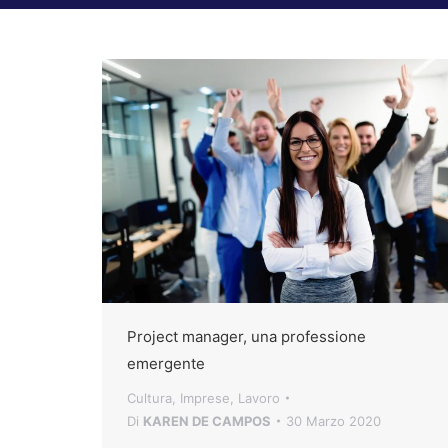
Project manager, una professione
emergente
Cultura
,
Imprese
,
Lavoro
Di
KAREN DE CAMPOS
30 Marzo 2020