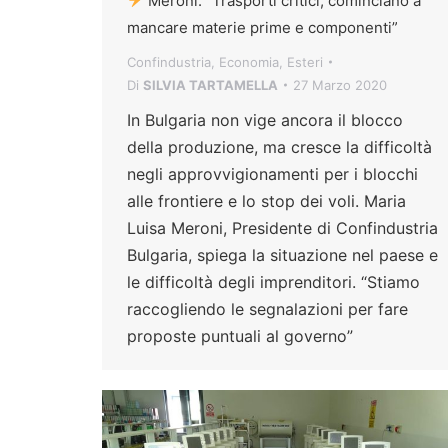
Meroni: “Trasporti critici, cominciano a
mancare materie prime e componenti”
Confindustria
,
Economia
,
Esteri
Di
SILVIA TARTAMELLA
27 Marzo 2020
In Bulgaria non vige ancora il blocco
della produzione, ma cresce la difficoltà
negli approvvigionamenti per i blocchi
alle frontiere e lo stop dei voli. Maria
Luisa Meroni, Presidente di Confindustria
Bulgaria, spiega la situazione nel paese e
le difficoltà degli imprenditori. “Stiamo
raccogliendo le segnalazioni per fare
proposte puntuali al governo”