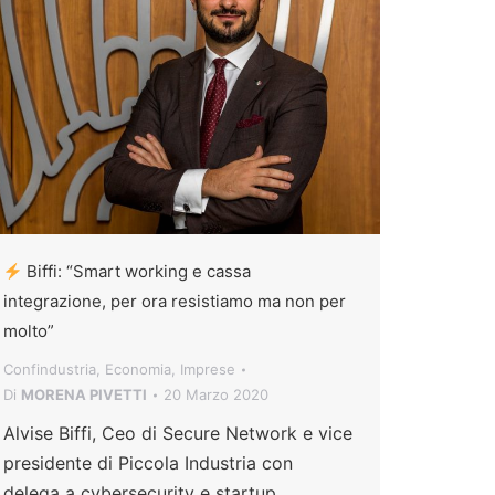
Biffi: “Smart working e cassa
integrazione, per ora resistiamo ma non per
molto”
Confindustria
,
Economia
,
Imprese
Di
MORENA PIVETTI
20 Marzo 2020
Alvise Biffi, Ceo di Secure Network e vice
presidente di Piccola Industria con
delega a cybersecurity e startup,