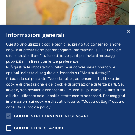
×
Informazioni generali
L’Africa che cambia: startupper, imprese e
Questo Sito utilizza cookie tecnici e, previo tuo consenso, anche
università a confronto
cookie di prestazione per raccogliere informazioni sull’utilizzo del
sito e cookie di profilazione di terze parti per inviarti messaggi
Cultura
,
Lavoro
Di
ELY SZAJKOWICZ
pubblicitari in linea con le tue preferenze.
26 Novembre 2020
Può gestire le impostazioni relative ai cookie, selezionando le
opzioni indicate di seguito o cliccando su “Mostra dettagli”.
L’Università Alma Mater di Bologna organizza
Cliccando sul pulsante "Accetta tutto", acconsenti all'utilizzo dei
un incontro il 27 novembre per fare il punto su
cookie di prestazione e dei cookie di profilazione di terze parti. Se,
invece, non desideri acconsentirvi, clicca sul pulsante “Rifiuta tutto”
come creare una nuova generazione di
e il sito utilizzerà solo i cookie strettamente necessari. Per maggiori
imprenditori. La voce delle imprese è affidata
informazioni sui cookie utilizzati clicca su “Mostra dettagli” oppure
consulta la
Cookie policy
a Giovanni Ottati, presidente di Confindustria
COOKIE STRETTAMENTE NECESSARI
Assafrica & Mediterraneo
COOKIE DI PRESTAZIONE