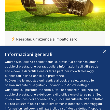
Ressolar, un’azienda a impatto zero
Cultura
,
Imprese
,
Innovazione
Di
GIULIA AVALLONE
×
3 Febbraio 2020
Informazioni generali
Ultima tappa il 4 febbraio a Verona del
Questo Sito utilizza cookie tecnici e, previo tuo consenso, anche
cookie di prestazione per raccogliere informazioni sull’utilizzo del
Roadshow organizzato da Piccola Industria
sito e cookie di profilazione di terze parti per inviarti messaggi
Confindustria in collaborazione con Audi.
pubblicitari in linea con le tue preferenze.
Può gestire le impostazioni relative ai cookie, selezionando le
Gianluigi Piccinini, presidente di Ressolar, Pmi
opzioni indicate di seguito o cliccando su “Mostra dettagli”.
bergamasca da decenni attiva nel campo delle
Cliccando sul pulsante "Accetta tutto", acconsenti all'utilizzo dei
energie rinnovabili, sarà testimonial
cookie di prestazione e dei cookie di profilazione di terze parti. Se,
invece, non desideri acconsentirvi, clicca sul pulsante “Rifiuta tutto”
dell’evento. In questa intervista ci ha parlato
e il sito utilizzerà solo i cookie strettamente necessari. Per maggiori
dell’importanza di diffondere in modo
informazioni sui cookie utilizzati clicca su “Mostra dettagli” oppure