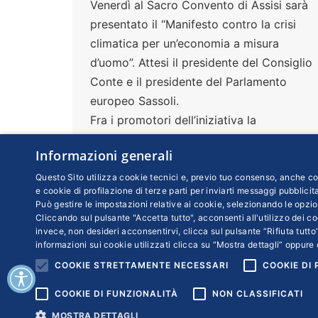
Venerdì al Sacro Convento di Assisi sarà
presentato il “Manifesto contro la crisi
climatica per un’economia a misura
d’uomo”. Attesi il presidente del Consiglio
Conte e il presidente del Parlamento
europeo Sassoli.
Fra i promotori dell’iniziativa la
Fondazione Symbola. Il presidente
Informazioni generali
Ermete Realacci spiega: “La tutela
dell’ambiente è una nuova economia. Le
Questo Sito utilizza cookie tecnici e, previo tuo consenso, anche coo
e cookie di profilazione di terze parti per inviarti messaggi pubblicita
imprese lo hanno capito, la politica
Può gestire le impostazioni relative ai cookie, selezionando le opzio
ancora no”
Cliccando sul pulsante "Accetta tutto", acconsenti all'utilizzo dei coo
invece, non desideri acconsentirvi, clicca sul pulsante “Rifiuta tutto”
informazioni sui cookie utilizzati clicca su “Mostra dettagli” oppure 
COOKIE STRETTAMENTE NECESSARI
COOKIE DI
COOKIE DI FUNZIONALITÀ
NON CLASSIFICATI
Copyr
MOSTRA DETTAGLI