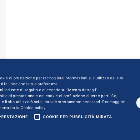
kie di prestazione per raccogliere informazioni sull’utilizzo del sito
ri in linea con le tue preferenze.
ni indicate di seguito o cliccando su “Mostra dettagli”.
kie di prestazione e dei cookie di profilazione di terze parti. Se,
 e il sito utilizzerà solo i cookie strettamente necessari. Per maggiori
consulta la
Cookie policy
 PRESTAZIONE
COOKIE PER PUBBLICITÀ MIRATA
ight © 2018 | Confindustria Servizi S.p.a. Partita iva 01007261009