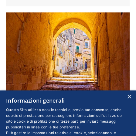
×
Informazioni generali
A Matera si parla di credito
Questo Sito utilizza cookie tecnici e, previo tuo consenso, anche
Confindustria
,
Economia
Di
3 Luglio 2019
cookie di prestazione per raccogliere informazioni sull’utilizzo del
sito e cookie di profilazione di terze parti per inviarti messaggi
Da oggi fino a domani la città lucana diventa
pubblicitari in linea con le tue preferenze.
Può gestire le impostazioni relative ai cookie, selezionando le
“Capitale del Credito” per la Consulta dei