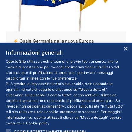
Quale Germania nella nuova Europa
×
Informazioni generali
Esteri
Di
SILVIA TARTAMELLA
15 Luglio 2019
In attesa della votazione a Strasburgo che
Questo Sito utilizza cookie tecnici e, previo tuo consenso, anche
cookie di prestazione per raccogliere informazioni sull’utilizzo del
dovrebbe ratificare la nomina di Ursula von
sito e cookie di profilazione di terze parti per inviarti messaggi
der Leyen alla guida della Commissione
pubblicitari in linea con le tue preferenze.
Può gestire le impostazioni relative ai cookie, selezionando le
europea, approfondiamo il ruolo della
opzioni indicate di seguito o cliccando su “Mostra dettagli”.
Germania all’interno di un’area geopolitica che
Cliccando sul pulsante "Accetta tutto", acconsenti all'utilizzo dei
cookie di prestazione e dei cookie di profilazione di terze parti. Se,
appare sempre più frammentata.
invece, non desideri acconsentirvi, clicca sul pulsante “Rifiuta tutto”
Un’anticipazione del numero di luglio con
e il sito utilizzerà solo i cookie strettamente necessari. Per maggiori
l’intervista a Giovanni Orsina, professore di
informazioni sui cookie utilizzati clicca su “Mostra dettagli” oppure
consulta la
Cookie policy
Storia comparata dei Sistemi politici europei
COOKIE STRETTAMENTE NECESSARI