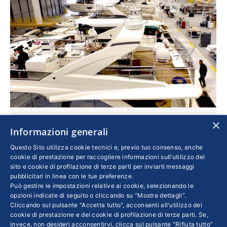
×
Il lusso di vivere il mare ogni giorno
Informazioni generali
Imprese
Di
REBECCA BIFFIGNANDI
10 Aprile 2018
Questo Sito utilizza cookie tecnici e, previo tuo consenso, anche
cookie di prestazione per raccogliere informazioni sull’utilizzo del
I modelli di Absolute Yachts si sono affermati
sito e cookie di profilazione di terze parti per inviarti messaggi
all’estero proponendo un mix di comfort,
pubblicitari in linea con le tue preferenze.
Può gestire le impostazioni relative ai cookie, selezionando le
tecnologia e bellezza. Così l’azienda
opzioni indicate di seguito o cliccando su “Mostra dettagli”.
piacentina ha vinto la crisi. Ne parliamo con il
Cliccando sul pulsante "Accetta tutto", acconsenti all'utilizzo dei
direttore commerciale Cesare Mastroianni
cookie di prestazione e dei cookie di profilazione di terze parti. Se,
invece, non desideri acconsentirvi, clicca sul pulsante “Rifiuta tutto”