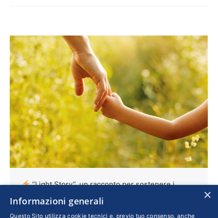
“Light Story”, un racconto per sostenere i
×
progetti dedicati ai minori in Nepal
Informazioni generali
Cultura
,
Esteri
Di
SILVIA TARTAMELLA
Questo Sito utilizza cookie tecnici e, previo tuo consenso, anche