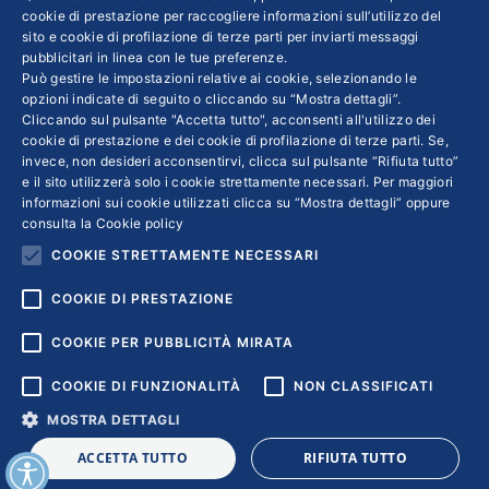
21 Dicembre 2020
cookie di prestazione per raccogliere informazioni sull’utilizzo del
sito e cookie di profilazione di terze parti per inviarti messaggi
Nato dalla fantasia dell’imprenditore Paolo
pubblicitari in linea con le tue preferenze.
Può gestire le impostazioni relative ai cookie, selezionando le
Errico e pubblicato da Grafiche AZ, l’opera
opzioni indicate di seguito o cliccando su “Mostra dettagli”.
narra le avventure di un gruppo di lucciole
Cliccando sul pulsante "Accetta tutto", acconsenti all'utilizzo dei
messe in pericolo dal misterioso EnergOn. Il
cookie di prestazione e dei cookie di profilazione di terze parti. Se,
invece, non desideri acconsentirvi, clicca sul pulsante “Rifiuta tutto”
ricavato sarà devoluto ad Hanuman, onlus
e il sito utilizzerà solo i cookie strettamente necessari. Per maggiori
veronese attiva da quasi vent’anni nel paese
informazioni sui cookie utilizzati clicca su “Mostra dettagli” oppure
consulta la
Cookie policy
asiatico con progetti di scolarizzazione e
COOKIE STRETTAMENTE NECESSARI
protezione dell’infanzia
COOKIE DI PRESTAZIONE
COOKIE PER PUBBLICITÀ MIRATA
COOKIE DI FUNZIONALITÀ
NON CLASSIFICATI
MOSTRA DETTAGLI
Copyright © 2018 | Confindustria Servizi S.p.a. Partita iva
ACCETTA TUTTO
RIFIUTA TUTTO
01007261009