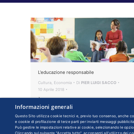
L’educazione responsabile
Cultura
,
Economia
Di
PIER LUIGI SACCO
10 Aprile 2018
È la premessa di ogni possibile sviluppo,
Informazioni generali
ma le nostre società le attribuiscono
ormai un mero valore strumentale. Così
Questo Sito utilizza cookie tecnici e, previo tuo consenso, anche coo
e cookie di profilazione di terze parti per inviarti messaggi pubblicita
rischiamo di riprodurre diseguaglianze
Può gestire le impostazioni relative ai cookie, selezionando le opzio
sociali invece di contrastarle
Cliccando sul pulsante "Accetta tutto", acconsenti all'utilizzo dei coo