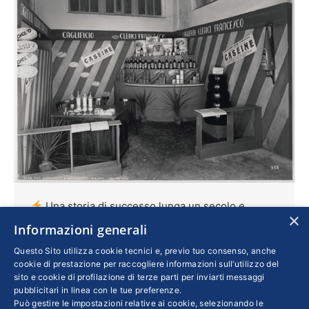
Una storia di successo lunga un secolo e
×
mezzo
Informazioni generali
Confindustria
,
Imprese
Di
STEFANO RUDILOSSO
Questo Sito utilizza cookie tecnici e, previo tuo consenso, anche
6 Settembre 2019
cookie di prestazione per raccogliere informazioni sull’utilizzo del
sito e cookie di profilazione di terze parti per inviarti messaggi
Da piccola azienda a conduzione familiare la
pubblicitari in linea con le tue preferenze.
Può gestire le impostazioni relative ai cookie, selezionando le
Sacco System si è trasformata in una grande