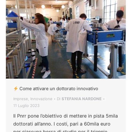
Come attivare un dottorato innovativo
Imprese
,
Innovazione
Di
STEFANIA NARDONE
11 Luglio 2023
Il Pnrr pone l’obiettivo di mettere in pista 5mila
dottorati all’anno. I costi, pari a 60mila euro
per ciascuna borsa di studio per il triennio,