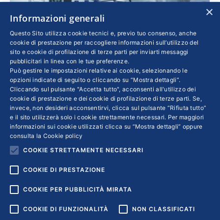
×
Informazioni generali
Dottorato industriale, esperti a confronto il 13
Questo Sito utilizza cookie tecnici e, previo tuo consenso, anche
ottobre
cookie di prestazione per raccogliere informazioni sull’utilizzo del
sito e cookie di profilazione di terze parti per inviarti messaggi
Confindustria
,
Innovazione
Di
STEFANIA NARDONE
pubblicitari in linea con le tue preferenze.
9 Ottobre 2020
Può gestire le impostazioni relative ai cookie, selezionando le
opzioni indicate di seguito o cliccando su “Mostra dettagli”.
Organizzato nell’ambito della collaborazione
Cliccando sul pulsante "Accetta tutto", acconsenti all'utilizzo dei
cookie di prestazione e dei cookie di profilazione di terze parti. Se,
fra Confindustria e Cnr, l’evento online punta a
invece, non desideri acconsentirvi, clicca sul pulsante “Rifiuta tutto”
rafforzare i rapporti fra il mondo delle
e il sito utilizzerà solo i cookie strettamente necessari. Per maggiori
università e quello delle imprese. Prevista la
informazioni sui cookie utilizzati clicca su “Mostra dettagli” oppure
consulta la
Cookie policy
partecipazione del ministro Gaetano Manfredi.
COOKIE STRETTAMENTE NECESSARI
Iscrizioni entro il 12 ottobre
COOKIE DI PRESTAZIONE
COOKIE PER PUBBLICITÀ MIRATA
COOKIE DI FUNZIONALITÀ
NON CLASSIFICATI