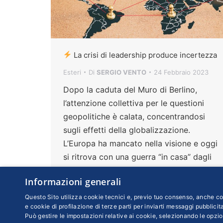
La crisi di leadership produce incertezza
Esteri
Di
SERGIO VENTO
24 Febbraio 2023
Dopo la caduta del Muro di Berlino,
l’attenzione collettiva per le questioni
geopolitiche è calata, concentrandosi
sugli effetti della globalizzazione.
L’Europa ha mancato nella visione e oggi
si ritrova con una guerra “in casa” dagli
esiti molto aleatori. A un anno
Informazioni generali
dall’invasione militare dell’Ucraina da
parte della Russia, una riflessione sulle
Questo Sito utilizza cookie tecnici e, previo tuo consenso, anche coo
e cookie di profilazione di terze parti per inviarti messaggi pubblicita
origini della più grave crisi europea dal
Può gestire le impostazioni relative ai cookie, selezionando le opzio