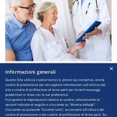
×
Eme, dispositivi elettromedicali belli e
Informazioni generali
accessibili
Questo Sito utilizza cookie tecnici e, previo tuo consenso, anche
cookie di prestazione per raccogliere informazioni sull’utilizzo del
Confindustria
,
Imprese
Di
ANDREA BARONI
sito e cookie di profilazione di terze parti per inviarti messaggi
14 Novembre 2019
pubblicitari in linea con le tue preferenze.
Può gestire le impostazioni relative ai cookie, selezionando le
L’invecchiamento della popolazione incide
opzioni indicate di seguito o cliccando su “Mostra dettagli”.
sulla sostenibilità del sistema sanitario.
Cliccando sul pulsante "Accetta tutto", acconsenti all'utilizzo dei
L’azienda pesarese risponde alle esigenze di
cookie di prestazione e dei cookie di profilazione di terze parti. Se,