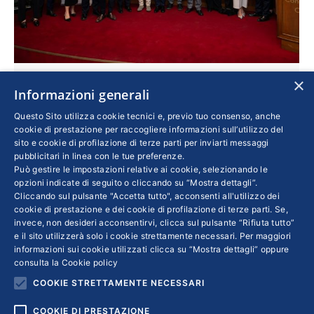
×
“Premio di Etica e Legalità”, assegnati i
Informazioni generali
riconoscimenti della 2ª edizione
Questo Sito utilizza cookie tecnici e, previo tuo consenso, anche
cookie di prestazione per raccogliere informazioni sull’utilizzo del
Confindustria
Di
FLAVIO LOMBARDI
17 Aprile 2024
sito e cookie di profilazione di terze parti per inviarti messaggi
Confindustria Caserta ha ospitato la
pubblicitari in linea con le tue preferenze.
Può gestire le impostazioni relative ai cookie, selezionando le
manifestazione lanciata lo scorso anno dal
opzioni indicate di seguito o cliccando su “Mostra dettagli”.
Gruppo Giovani Imprenditori dell’associazione.
Cliccando sul pulsante "Accetta tutto", acconsenti all'utilizzo dei
cookie di prestazione e dei cookie di profilazione di terze parti. Se,
Premiate undici imprese campane che si sono
invece, non desideri acconsentirvi, clicca sul pulsante “Rifiuta tutto”
distinte per l’adozione di modelli basati sulla
e il sito utilizzerà solo i cookie strettamente necessari. Per maggiori
trasparenza, la responsabilità sociale e la
informazioni sui cookie utilizzati clicca su “Mostra dettagli” oppure
consulta la
Cookie policy
tutela dei lavoratori. Alla cerimonia erano
COOKIE STRETTAMENTE NECESSARI
presenti numerose autorità istituzionali
COOKIE DI PRESTAZIONE