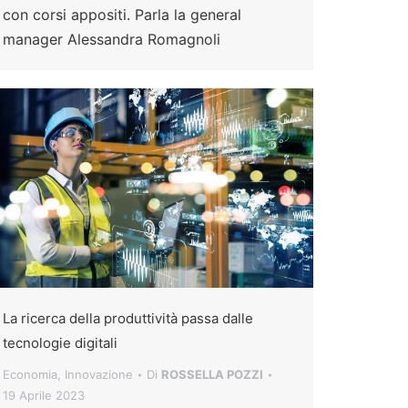
con corsi appositi. Parla la general
manager Alessandra Romagnoli
La ricerca della produttività passa dalle
tecnologie digitali
Economia
,
Innovazione
Di
ROSSELLA POZZI
19 Aprile 2023