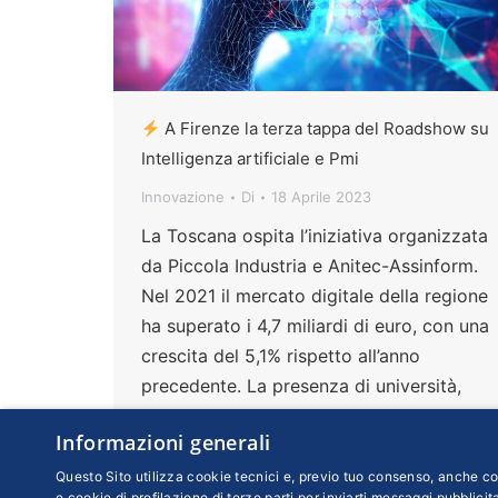
A Firenze la terza tappa del Roadshow su
Intelligenza artificiale e Pmi
Innovazione
Di
18 Aprile 2023
La Toscana ospita l’iniziativa organizzata
da Piccola Industria e Anitec-Assinform.
Nel 2021 il mercato digitale della regione
ha superato i 4,7 miliardi di euro, con una
crescita del 5,1% rispetto all’anno
precedente. La presenza di università,
centri di ricerca ed eccellenze industriali
Informazioni generali
può contribuire ad ampliarlo
Questo Sito utilizza cookie tecnici e, previo tuo consenso, anche coo
e cookie di profilazione di terze parti per inviarti messaggi pubblicita