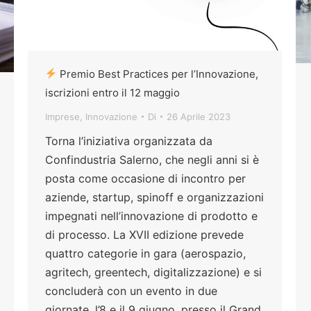
Premio Best Practices per l’Innovazione,
iscrizioni entro il 12 maggio
Imprese
,
Innovazione
Di
26 Aprile 2023
Torna l’iniziativa organizzata da
Confindustria Salerno, che negli anni si è
posta come occasione di incontro per
aziende, startup, spinoff e organizzazioni
impegnati nell’innovazione di prodotto e
di processo. La XVII edizione prevede
quattro categorie in gara (aerospazio,
agritech, greentech, digitalizzazione) e si
concluderà con un evento in due
giornate, l’8 e il 9 giugno, presso il Grand