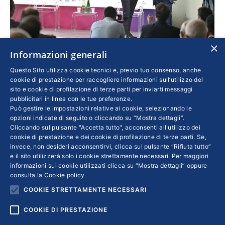
×
Informazioni generali
Premio Best Practices per l’Innovazione, vince
Questo Sito utilizza cookie tecnici e, previo tuo consenso, anche
l’impresa Immensive
cookie di prestazione per raccogliere informazioni sull’utilizzo del
sito e cookie di profilazione di terze parti per inviarti messaggi
Imprese
,
Innovazione
Di
17 Giugno 2022
pubblicitari in linea con le tue preferenze.
Può gestire le impostazioni relative ai cookie, selezionando le
L’azienda di Caserta è salita sul gradino più
opzioni indicate di seguito o cliccando su “Mostra dettagli”.
alto del podio con un sistema per migliorare la
Cliccando sul pulsante "Accetta tutto", acconsenti all'utilizzo dei
cookie di prestazione e dei cookie di profilazione di terze parti. Se,
sicurezza sul lavoro basato sulla realtà
invece, non desideri acconsentirvi, clicca sul pulsante “Rifiuta tutto”
virtuale. Oltre mille i presenti alla due giorni
e il sito utilizzerà solo i cookie strettamente necessari. Per maggiori
della manifestazione nata 16 anni fa per
informazioni sui cookie utilizzati clicca su “Mostra dettagli” oppure
consulta la
Cookie policy
iniziativa di Confindustria Salerno e che si è
COOKIE STRETTAMENTE NECESSARI
conclusa alla Stazione Marittima di Salerno
COOKIE DI PRESTAZIONE