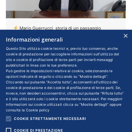
Mario Guerrucci, storia di un passaggio
×
generazionale vincente
Informazioni generali
Imprese
Di
SILVIA TARTAMELLA
4 Gennaio 2022
Questo Sito utilizza cookie tecnici e, previo tuo consenso, anche
cookie di prestazione per raccogliere informazioni sull’utilizzo del
L’azienda di Civitavecchia specializzata nella
sito e cookie di profilazione di terze parti per inviarti messaggi
fornitura di servizi industriali oggi è guidata da
pubblicitari in linea con le tue preferenze.
Può gestire le impostazioni relative ai cookie, selezionando le
Francesca Guerrucci, figlia del fondatore. La
opzioni indicate di seguito o cliccando su “Mostra dettagli”.
diversificazione geografica e settoriale, con
Cliccando sul pulsante "Accetta tutto", acconsenti all'utilizzo dei
l’ingresso convinto nel campo delle energie
cookie di prestazione e dei cookie di profilazione di terze parti. Se,
invece, non desideri acconsentirvi, clicca sul pulsante “Rifiuta tutto”
rinnovabili, ha contraddistinto gli ultimi dieci
e il sito utilizzerà solo i cookie strettamente necessari. Per maggiori
anni. La formazione continua è un must per
informazioni sui cookie utilizzati clicca su “Mostra dettagli” oppure
consulta la
Cookie policy
l’imprenditrice, che punta a una transizione
COOKIE STRETTAMENTE NECESSARI
sostenibile anche per territori e persone
COOKIE DI PRESTAZIONE