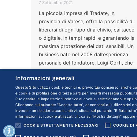
7 Settembre 2021
La piccola impresa di Tradate, in
provincia di Varese, offre la possibilità di
liberarsi di ogni tipo di archivio, cartaceo
o digitale, in tempi rapidi e garantendo la
massima protezione dei dati sensibili. Un
business nato nel 2008 dall’esperienza
personale del fondatore, Luigi Corti, che
raccomanda di evitare in ogni caso il fai
Informazioni generali
da te. “La fine vita di un documento deve
essere considerata importante quanto la
Questo Sito utilizza cookie tecnici e, previo tuo consenso, anche coo
e cookie di profilazione di terze parti per inviarti messaggi pubblicita
nascita. Quello è il momento più delicato
Può gestire le impostazioni relative ai cookie, selezionando le opzio
per la sicurezza”
Cliccando sul pulsante "Accetta tutto", acconsenti all'utilizzo dei coo
invece, non desideri acconsentirvi, clicca sul pulsante “Rifiuta tutto”
informazioni sui cookie utilizzati clicca su “Mostra dettagli” oppure 
COOKIE STRETTAMENTE NECESSARI
COOKIE DI