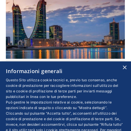
×
Italia-Bahrain, nascono due Desk per supportare il
Informazioni generali
dialogo fra le imprese
Questo Sito utilizza cookie tecnici e, previo tuo consenso, anche
cookie di prestazione per raccogliere informazioni sull’utilizzo del
Confindustria
,
Esteri
Di
ELY SZAJKOWICZ
sito e cookie di profilazione di terze parti per inviarti messaggi
2 Luglio 2020
pubblicitari in linea con le tue preferenze.
Può gestire le impostazioni relative ai cookie, selezionando le
Il Regno del Golfo Persico vuole costruire
opzioni indicate di seguito o cliccando su “Mostra dettagli”.
un’economia più green e basata sul
Cliccando sul pulsante "Accetta tutto", acconsenti all'utilizzo dei
manifatturiero, affrancandosi da un sistema
cookie di prestazione e dei cookie di profilazione di terze parti. Se,
invece, non desideri acconsentirvi, clicca sul pulsante “Rifiuta tutto”
basato solo sul petrolio. L’Agenzia Bahrain EDB
e il sito utilizzerà solo i cookie strettamente necessari. Per maggiori