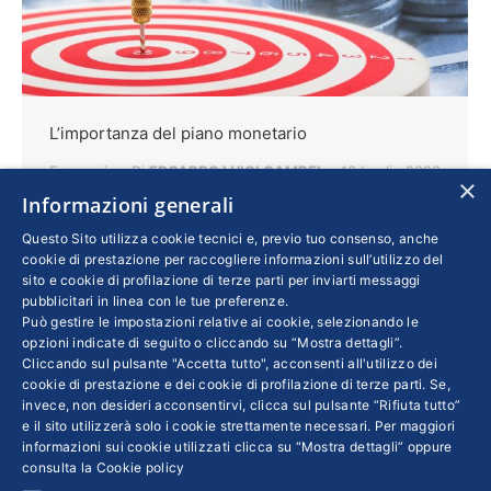
L’importanza del piano monetario
Economia
Di
EDOARDO LUIGI GAMBEL
13 Luglio 2020
×
Informazioni generali
Mai come in questo momento può risultare
complesso scegliere dove allocare le entrate,
Questo Sito utilizza cookie tecnici e, previo tuo consenso, anche
cookie di prestazione per raccogliere informazioni sull’utilizzo del
generate da condizioni (incerte) di incasso
sito e cookie di profilazione di terze parti per inviarti messaggi
delle vendite. Per questo è fondamentale
pubblicitari in linea con le tue preferenze.
Può gestire le impostazioni relative ai cookie, selezionando le
ragionare su tre scenari possibili – massima,
opzioni indicate di seguito o cliccando su “Mostra dettagli”.
media e minima prospettiva – e chiedersi
Cliccando sul pulsante "Accetta tutto", acconsenti all'utilizzo dei
sempre dove è possibile innovare con il
cookie di prestazione e dei cookie di profilazione di terze parti. Se,
invece, non desideri acconsentirvi, clicca sul pulsante “Rifiuta tutto”
proprio know how
e il sito utilizzerà solo i cookie strettamente necessari. Per maggiori
informazioni sui cookie utilizzati clicca su “Mostra dettagli” oppure
consulta la
Cookie policy