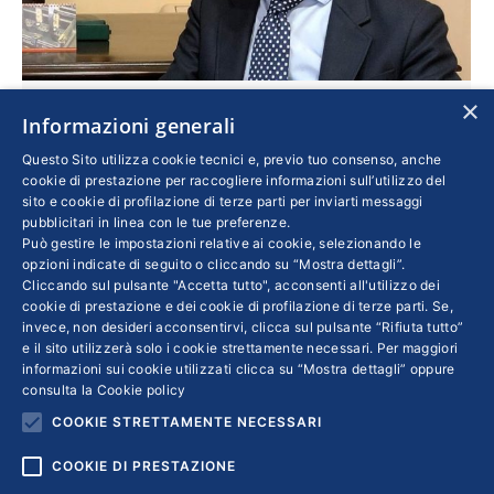
×
Ferrara: “Siamo tutti chiamati a ripensare le
Informazioni generali
nostre strategie imprenditoriali”
Questo Sito utilizza cookie tecnici e, previo tuo consenso, anche
cookie di prestazione per raccogliere informazioni sull’utilizzo del
Confindustria
,
Economia
,
Imprese
sito e cookie di profilazione di terze parti per inviarti messaggi
Di
MORENA PIVETTI
5 Maggio 2020
pubblicitari in linea con le tue preferenze.
Può gestire le impostazioni relative ai cookie, selezionando le
Il delegato di Finanza per la Crescita di Piccola
opzioni indicate di seguito o cliccando su “Mostra dettagli”.
Industria è convinto che, pur essendo più
Cliccando sul pulsante "Accetta tutto", acconsenti all'utilizzo dei
fragili, le imprese del suo Mezzogiorno siano
cookie di prestazione e dei cookie di profilazione di terze parti. Se,
invece, non desideri acconsentirvi, clicca sul pulsante “Rifiuta tutto”
anche più resilienti. “Serve un grande progetto
e il sito utilizzerà solo i cookie strettamente necessari. Per maggiori
strategico nazionale, in cui le Regioni giochino
informazioni sui cookie utilizzati clicca su “Mostra dettagli” oppure
consulta la
Cookie policy
il loro ruolo e usino subito i fondi Ue. La
COOKIE STRETTAMENTE NECESSARI
Calabria può diventare terra di reshoring”
COOKIE DI PRESTAZIONE