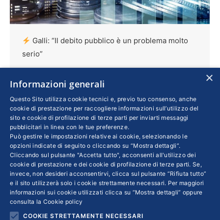
Galli: “Il debito pubblico è un problema molto
serio”
Confindustria
,
Economia
Di
SILVIA TARTAMELLA
×
Informazioni generali
29 Gennaio 2020
Con i tassi della Bce al minimo storico l’Italia
Questo Sito utilizza cookie tecnici e, previo tuo consenso, anche
cookie di prestazione per raccogliere informazioni sull’utilizzo del
per il momento non corre rischi. Ma non sarà
sito e cookie di profilazione di terze parti per inviarti messaggi
sempre così. Giampaolo Galli, docente di
pubblicitari in linea con le tue preferenze.
Può gestire le impostazioni relative ai cookie, selezionando le
Economia politica all’Università Cattolica,
opzioni indicate di seguito o cliccando su “Mostra dettagli”.
Osservatorio sui Conti Pubblici Italiani, avverte
Cliccando sul pulsante "Accetta tutto", acconsenti all'utilizzo dei
cookie di prestazione e dei cookie di profilazione di terze parti. Se,
sui rischi per il nostro Paese. Se ne parla il 30
invece, non desideri acconsentirvi, clicca sul pulsante “Rifiuta tutto”
gennaio in Confindustria in occasione della
e il sito utilizzerà solo i cookie strettamente necessari. Per maggiori
presentazione della nuova Rivista di Politica
informazioni sui cookie utilizzati clicca su “Mostra dettagli” oppure
consulta la
Cookie policy
Economica da lui diretta, che dedica il primo
COOKIE STRETTAMENTE NECESSARI
numero alla questione del debito pubblico