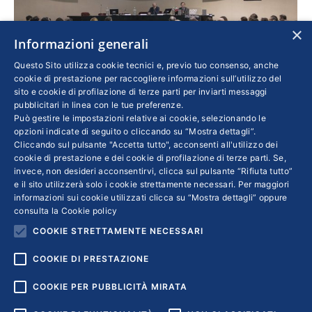
×
Informazioni generali
Questo Sito utilizza cookie tecnici e, previo tuo consenso, anche
cookie di prestazione per raccogliere informazioni sull’utilizzo del
sito e cookie di profilazione di terze parti per inviarti messaggi
pubblicitari in linea con le tue preferenze.
Può gestire le impostazioni relative ai cookie, selezionando le
Mastrojeni “La sostenibilità conviene”
opzioni indicate di seguito o cliccando su “Mostra dettagli”.
Cliccando sul pulsante "Accetta tutto", acconsenti all'utilizzo dei
Imprese
Di
18 Marzo 2019
cookie di prestazione e dei cookie di profilazione di terze parti. Se,
invece, non desideri acconsentirvi, clicca sul pulsante “Rifiuta tutto”
Grammenos Mastrojeni ospite della Piccola
e il sito utilizzerà solo i cookie strettamente necessari. Per maggiori
Industria di Bari e BAT. Un personaggio
informazioni sui cookie utilizzati clicca su “Mostra dettagli” oppure
consulta la
Cookie policy
significativo nell’ambito della sfida per la
COOKIE STRETTAMENTE NECESSARI
sostenibilità delle Pmi
COOKIE DI PRESTAZIONE
COOKIE PER PUBBLICITÀ MIRATA