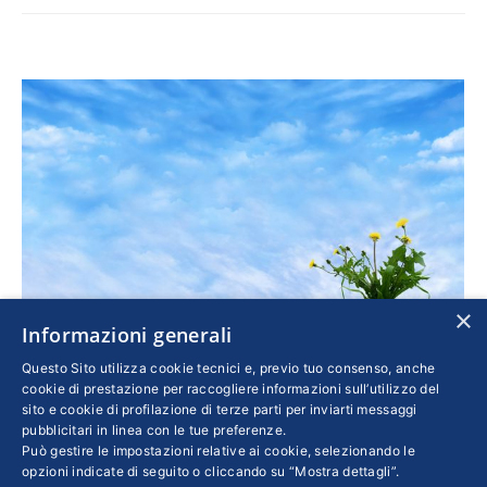
×
Informazioni generali
Questo Sito utilizza cookie tecnici e, previo tuo consenso, anche
cookie di prestazione per raccogliere informazioni sull’utilizzo del
Resilienza: cosa ne pensano le Pmi?
sito e cookie di profilazione di terze parti per inviarti messaggi
pubblicitari in linea con le tue preferenze.
Confindustria
,
Cultura
Di
19 Aprile 2019
Può gestire le impostazioni relative ai cookie, selezionando le
opzioni indicate di seguito o cliccando su “Mostra dettagli”.
Piccola Industria invita a partecipare entro il 7