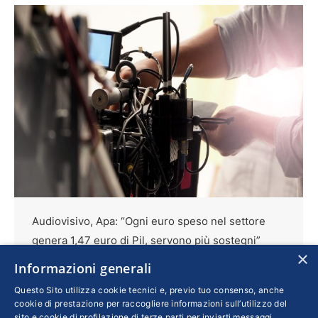
Audiovisivo, Apa: “Ogni euro speso nel settore
genera 1,47 euro di Pil, servono più sostegni”
×
Cultura
Di
POLIDORI
21 Giugno 2026
Informazioni generali
L’audiovisivo italiano si conferma un motore
Questo Sito utilizza cookie tecnici e, previo tuo consenso, anche
cookie di prestazione per raccogliere informazioni sull’utilizzo del
economico strategico: secondo Apa
sito e cookie di profilazione di terze parti per inviarti messaggi