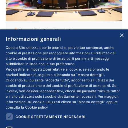
Cosa si è detto al Consiglio europeo
×
straordinario
Informazioni generali
Questo Sito utilizza cookie tecnici e, previo tuo consenso, anche
Esteri
Di
MARIA CRISTINA SCARFIA
cookie di prestazione per raccogliere informazioni sull’utilizzo del
10 Febbraio 2023
sito e cookie di profilazione di terze parti per inviarti messaggi
Il vertice del 9 febbraio ha ribadito il sostegno
pubblicitari in linea con le tue preferenze.
Può gestire le impostazioni relative ai cookie, selezionando le
militare all’Ucraina approvando una settima
opzioni indicate di seguito o cliccando su “Mostra dettagli”.
tranche da 500 milioni di euro, mentre sulle
Cliccando sul pulsante "Accetta tutto", acconsenti all'utilizzo dei
cookie di prestazione e dei cookie di profilazione di terze parti. Se,
procedure di adesione del paese all’Ue è stata
invece, non desideri acconsentirvi, clicca sul pulsante “Rifiuta tutto”
confermata la via ordinaria. Pareri distanti
e il sito utilizzerà solo i cookie strettamente necessari. Per maggiori
informazioni sui cookie utilizzati clicca su “Mostra dettagli” oppure
invece in tema di aiuti di Stato, con i paesi del
consulta la
Cookie policy
Nord e dell’Est critici rispetto alla posizione
COOKIE STRETTAMENTE NECESSARI
franco-tedesca e al rischio che si possano
alterare le condizioni del mercato unico