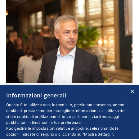
×
Intuito, perseveranza, coraggio: il caso di MPR
Informazioni generali
Imprese
Di
SERGIO TORRISI
15 Luglio 2025
Questo Sito utilizza cookie tecnici e, previo tuo consenso, anche
cookie di prestazione per raccogliere informazioni sull’utilizzo del
Quella dell’azienda trentina attiva nella
sito e cookie di profilazione di terze parti per inviarti messaggi
pubblicitari in linea con le tue preferenze.
progettazione e costruzione di attrezzature e
Può gestire le impostazioni relative ai cookie, selezionando le
impianti per il settore meccanico è una storia a
opzioni indicate di seguito o cliccando su “Mostra dettagli”.