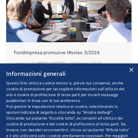
Fondimpresa promuove l’Avviso 3/2024
Lavoro
Di
DIEGO LOSITO
29 Maggio 2024
×
Informazioni generali
Con una dotazione di 20 milioni di euro,
l’iniziativa finanzia piani formativi finalizzati
Questo Sito utilizza cookie tecnici e, previo tuo consenso, anche
cookie di prestazione per raccogliere informazioni sull’utilizzo del
alla qualificazione o riqualificazione di
sito e cookie di profilazione di terze parti per inviarti messaggi
lavoratori disoccupati o inoccupati. Le
pubblicitari in linea con le tue preferenze.
Può gestire le impostazioni relative ai cookie, selezionando le
domande potranno essere presentate a partire
opzioni indicate di seguito o cliccando su “Mostra dettagli”.
dal 4 giugno e si procederà fino ad
Cliccando sul pulsante "Accetta tutto", acconsenti all'utilizzo dei
esaurimento risorse
cookie di prestazione e dei cookie di profilazione di terze parti. Se,
invece, non desideri acconsentirvi, clicca sul pulsante “Rifiuta tutto”
e il sito utilizzerà solo i cookie strettamente necessari. Per maggiori